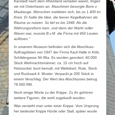
Karstadt nach dem Rheinland verladen waren, fingen
sie mit Osterhasen an. Maschinen besorgte Boris v.
Maubeuge. Menschen meldeten sich, bis zu 1.400 im
Kreis. Er hatte die Idee, die leeren Kegelbahnen als
Räume zu nutzen. So lief es bis 1948. Als die
Währungsreform kam, und dann der Markt voller
Waren war, musste B.v.M. die Firma mit 450 Leuten
auflösen.“
In unserem Museum befinden sich die Abschluss-
Auftragslisten von 1947 der Firma Kauf-Halle in Köln,
Schildergasse 94-96a. Es wurden geordert: 60.000
Stück Weihnachtsmänner, ca. 15 cm hoch auf
Holzsockel, bunt bemalt, mit Wattebart, Rute, Stock
und Rucksack lt. Muster. Verpackt je 200 Sütck in
einem Verschlag. Der Wert des Abschlusses betrug
78.000 RM.
Noch einige Worte zu der Krippe. Zu ihr gehören
weitere Figuren, die wohl zugekauft wurden.
Was versteht man unter einer Krippe. Vom Ursprung
her bedeutet Krippe Hürde oder Stall, später wurde