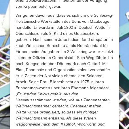
einer Spielwarenfabrik in Gettorf an der Fertigung
von Krippen beteiligt war.
Wir gehen davon aus, dass es sich um die Schleswig-
Holsteinische Werkstätten des Boris von Maubeuge
handelte. Er wurde im Juli 1902 in Deutsch Wette in
Oberschlesien als 9. Kind eines Gutsbesitzers
geboren. Nach seinem Jurastudium fand er später im
kaufmännischen Bereich, u.a. als Repräsentant für
Firmen, seine Aufgaben. Im 2.Weltkrieg war er zuletzt
leitender Offizier im Generalstab. Sein Weg führte ihn
nach Kriegsende über Dänemark nach Gettorf. Mit
Elan, Phantasie und Organisationstalent verschaffte
er in Zeiten der Not vielen ehemaligen Soldaten
Arbeit. Seine Frau Eliabeth schrieb 1975 in ihren
Erinnerungsworten über ihren Ehemann folgendes:
„
Es wurden Knicks gefällt. Aus den
Haselnussstämmen wurden, wie aus Tannenzapfen,
Weihnachtsmänner gemacht. Chemiker malten,
Watte wurde organisiert, so dass ein richtiger
Weihnachtsmann entstand. Als diese Waren
waggonweise nach dem Kaufhof, Woolworth und