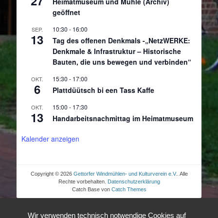
27
Heimatmuseum und Mühle (Archiv)
geöffnet
10:30
-
16:00
SEP.
13
Tag des offenen Denkmals -„NetzWERKE:
Denkmale & Infrastruktur – Historische
Bauten, die uns bewegen und verbinden“
15:30
-
17:00
OKT.
6
Plattdüütsch bi een Tass Kaffe
15:00
-
17:30
OKT.
13
Handarbeitsnachmittag im Heimatmuseum
Kalender anzeigen
Copyright © 2026
Gettorfer Windmühlen- und Kulturverein e.V.
. Alle
Rechte vorbehalten.
Datenschutzerklärung
Catch Base von
Catch Themes
Wir verwenden technisch notwendige Cookies auf