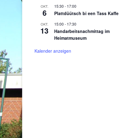
15:30
-
17:00
OKT.
6
Plattdüütsch bi een Tass Kaffe
15:00
-
17:30
OKT.
13
Handarbeitsnachmittag im
Heimatmuseum
Kalender anzeigen