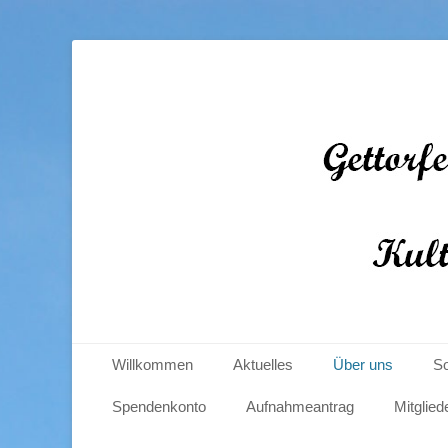
Gettorfer Windmüh
Primäres Menü
Zum
Willkommen
Aktuelles
Über uns
So
Inhalt
springen
Spendenkonto
Aufnahmeantrag
Mitglied