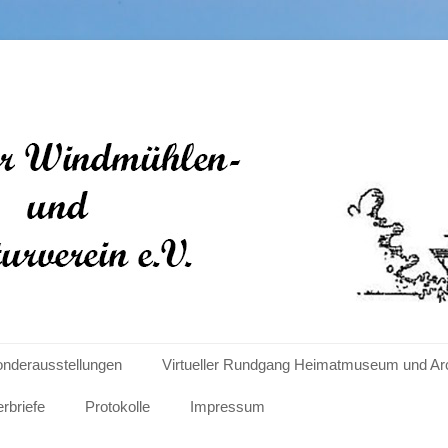
len- und Kulturverein e
nderausstellungen
Virtueller Rundgang Heimatmuseum und Ar
erbriefe
Protokolle
Impressum