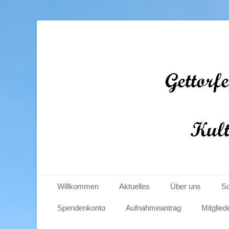
Gettorfer Windmüh
Primäres Menü
Zum
Willkommen
Aktuelles
Über uns
So
Inhalt
springen
Spendenkonto
Aufnahmeantrag
Mitglied