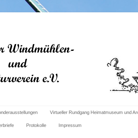
len- und Kulturverein e
nderausstellungen
Virtueller Rundgang Heimatmuseum und Ar
erbriefe
Protokolle
Impressum