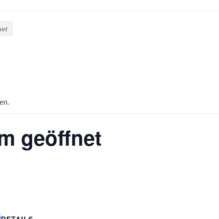
net
en.
 geöffnet