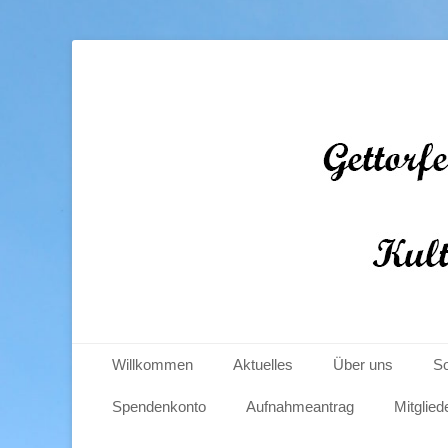
Gettorfer Windmüh
Primäres Menü
Zum
Willkommen
Aktuelles
Über uns
So
Inhalt
springen
Spendenkonto
Aufnahmeantrag
Mitglied