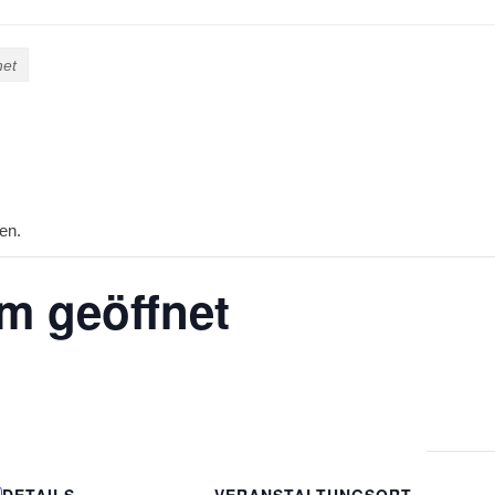
net
en.
 geöffnet