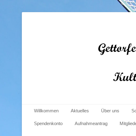
Gettorfer Windmüh
Primäres Menü
Zum
Willkommen
Aktuelles
Über uns
So
Inhalt
springen
Spendenkonto
Aufnahmeantrag
Mitglied